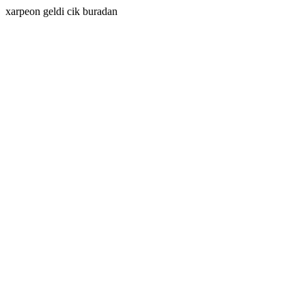
xarpeon geldi cik buradan