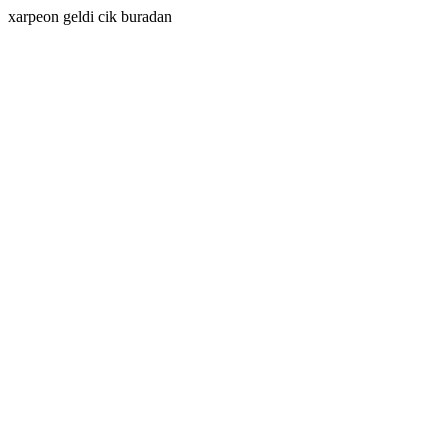
xarpeon geldi cik buradan